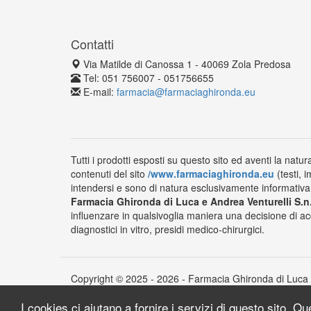
Contatti
Via Matilde di Canossa 1 - 40069 Zola Predosa
Tel: 051 756007 - 051756655
E-mail:
farmacia@farmaciaghironda.eu
Tutti i prodotti esposti su questo sito ed aventi la natur
contenuti del sito
/www.farmaciaghironda.eu
(testi, 
intendersi e sono di natura esclusivamente informativa e
Farmacia Ghironda di Luca e Andrea Venturelli S.n
influenzare in qualsivoglia maniera una decisione di ac
diagnostici in vitro, presidi medico-chirurgici.
Copyright © 2025 - 2026 - Farmacia Ghironda di Luca e
I cookies ci aiutano a fornire i servizi di questo sito. Q