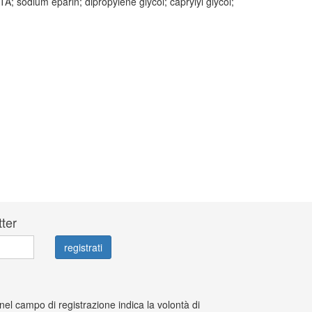
TA; sodium eparin; dipropylene glycol; caprylyl glycol;
tter
 nel campo di registrazione indica la volontà di