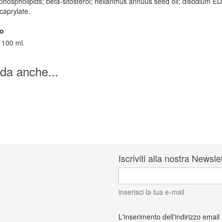
 phospholipids; beta-sitosterol; helianthus annuus seed oil; disodium ED
 caprylate.
o
 100 ml.
da anche...
Iscriviti alla nostra Newsle
inserisci la tua e-mail
L'inserimento dell'indirizzo email