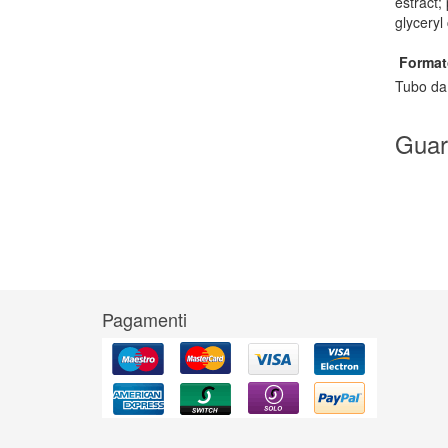
estract;
glyceryl
Format
Tubo da
Guar
Pagamenti