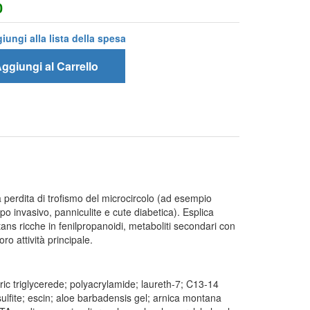
0
iungi alla lista della spesa
ggiungi al Carrello
la perdita di trofismo del microcircolo (ad esempio
ipo invasivo, panniculite e cute diabetica). Esplica
tans ricche in fenilpropanoidi, metaboliti secondari con
ro attività principale.
ric triglycerede; polyacrylamide; laureth-7; C13-14
ulfite; escin; aloe barbadensis gel; arnica montana