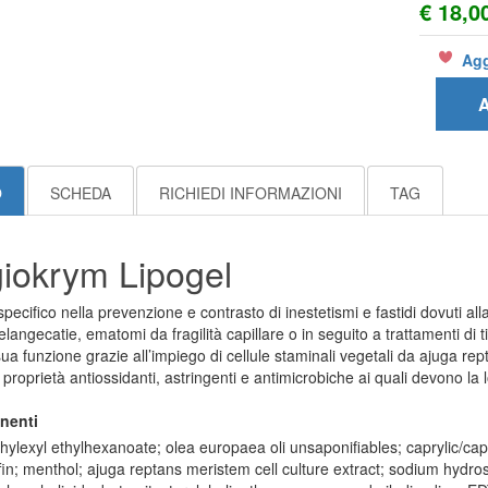
€ 18,0
Agg
A
O
SCHEDA
RICHIEDI INFORMAZIONI
TAG
iokrym Lipogel
specifico nella prevenzione e contrasto di inestetismi e fastidi dovuti al
elangecatie, ematomi da fragilità capillare o in seguito a trattamenti di t
ua funzione grazie all’impiego di cellule staminali vegetali da ajuga rep
proprietà antiossidanti, astringenti e antimicrobiche ai quali devono la lo
nenti
hylexyl ethylhexanoate; olea europaea oli unsaponifiables; caprylic/cap
fin; menthol; ajuga reptans meristem cell culture extract; sodium hydros