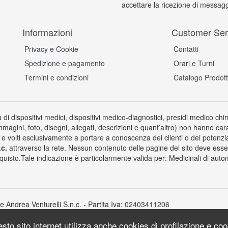
accettare la ricezione di messagg
Informazioni
Customer Ser
Privacy e Cookie
Contatti
Spedizione e pagamento
Orari e Turni
Termini e condizioni
Catalogo Prodott
a di dispositivi medici, dispositivi medico-diagnostici, presidi medico chi
immagini, foto, disegni, allegati, descrizioni e quant’altro) non hanno car
 volti esclusivamente a portare a conoscenza dei clienti o dei potenziali 
.c.
attraverso la rete. Nessun contenuto delle pagine del sito deve esse
quisto.Tale indicazione è particolarmente valida per: Medicinali di autom
 Andrea Venturelli S.n.c. - Partita Iva: 02403411206
uesto sito internet utilizza anche cookies di profilazione e co