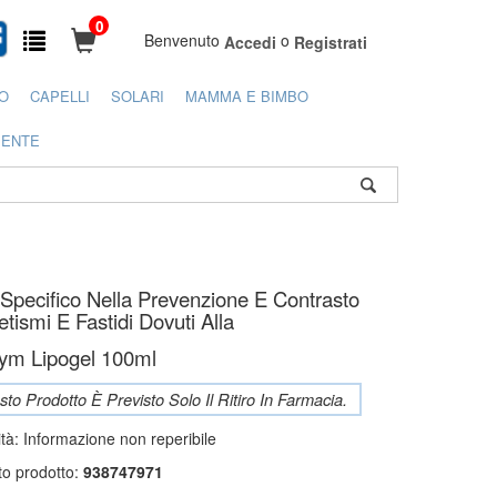
0
Benvenuto
o
Accedi
Registrati
O
CAPELLI
SOLARI
MAMMA E BIMBO
IENTE
 Specifico Nella Prevenzione E Contrasto
etismi E Fastidi Dovuti Alla
ym Lipogel 100ml
to Prodotto È Previsto Solo Il Ritiro In Farmacia.
ità:
Informazione non reperibile
to prodotto:
938747971