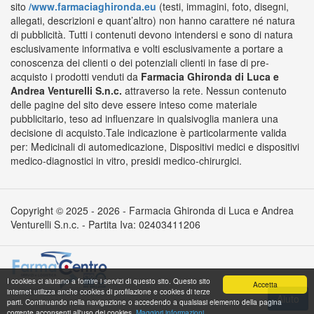
sito
/www.farmaciaghironda.eu
(testi, immagini, foto, disegni,
allegati, descrizioni e quant’altro) non hanno carattere né natura
di pubblicità. Tutti i contenuti devono intendersi e sono di natura
esclusivamente informativa e volti esclusivamente a portare a
conoscenza dei clienti o dei potenziali clienti in fase di pre-
acquisto i prodotti venduti da
Farmacia Ghironda di Luca e
Andrea Venturelli S.n.c.
attraverso la rete. Nessun contenuto
delle pagine del sito deve essere inteso come materiale
pubblicitario, teso ad influenzare in qualsivoglia maniera una
decisione di acquisto.Tale indicazione è particolarmente valida
per: Medicinali di automedicazione, Dispositivi medici e dispositivi
medico-diagnostici in vitro, presidi medico-chirurgici.
Copyright © 2025 - 2026 - Farmacia Ghironda di Luca e Andrea
Venturelli S.n.c. - Partita Iva: 02403411206
I cookies ci aiutano a fornire i servizi di questo sito. Questo sito
Accetta
internet utilizza anche cookies di profilazione e cookies di terze
parti. Continuando nella navigazione o accedendo a qualsiasi elemento della pagina
corrente acconsenti all'uso dei cookies.
Maggiori informazioni.